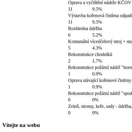
Oprava a vyčištění nádrže KČOV 
11
9.5%
Výstavba kořenová čistírna odpad
11
9.5%
Rozhledna údržba
6
5.2%
Komunální víceúčelový stroj + sta
5
4.3%
Rekonstrukce chodníků
2
1.7%
Rekonstrukce požární nádrž "horn
1
0.9%
Oprava stávající kořenové čistír
1
0.9%
Rekonstrukce požární nádrž "spod
0
0%
Zeleň, stromy, keře, sady - údržba
0
0%
Vítejte na webu