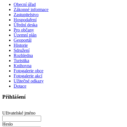
Obecní úřad
Zákonné informace
Zastupitelstvo
Hospodaření
Úřední deska
Pro občany
Územní plán
Geoportál
Historie
Sdružení
Rozhledna
Turistika
Knihovna
Fotogalerie obce
Fotogalerie akcí
Užitečné odkazy
Dotace
Přihlášení
Uživatelské jméno
Heslo