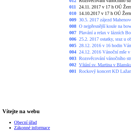
012
Rozsvěcování vánočního st
011
24.11. 2017 v 17 h OÚ Žern
010
14.10.2017 v 17 h OÚ Žern
009
30.5. 2017 zájezd Mahenovo
008
O nejpřesnější koule na bow
007
Plavání a relax v lázních B
006
25.2. 2017 ostatky, sraz u 
005
28.12. 2016 v 16 hodin Ván
004
24.12. 2016 Vánoční mše v k
003
Rozsvěcování vánočního str
002
Vítání sv. Martina v Blansk
001
Rockový koncert KD Lažany 
Vítejte na webu
Obecní úřad
Zákonné informace