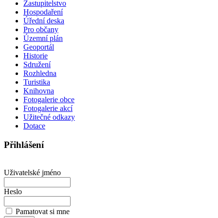
Zastupitelstvo
Hospodaření
Úřední deska
Pro občany
Územní plán
Geoportál
Historie
Sdružení
Rozhledna
Turistika
Knihovna
Fotogalerie obce
Fotogalerie akcí
Užitečné odkazy
Dotace
Přihlášení
Uživatelské jméno
Heslo
Pamatovat si mne