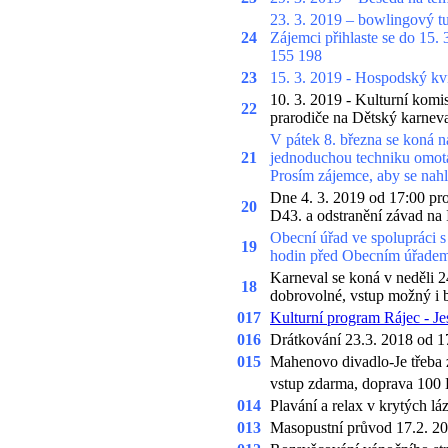
23. 3.
2019
– bowlingový tu
24
Zájemci přihlaste se do 15. 
155 198
23
15. 3. 2019 - Hospodský kví
10. 3. 2019 - Kulturní komi
22
prarodiče na Dětský karneva
V pátek 8. března se koná n
21
jednoduchou techniku omotá
Prosím zájemce, aby se nahlá
Dne 4. 3. 2019 od 17:00 pr
20
D43. a odstranění závad na 
Obecní úřad ve spolupráci 
19
hodin před Obecním úřadem
Karneval se koná v neděli 
18
dobrovolné, vstup možný i 
017
Kulturní program Rájec - Je
016
Drátkování 23.3. 2018 od 17
015
Mahenovo divadlo-Je třeba 
vstup zdarma, doprava 100
014
Plavání a relax v krytých l
013
Masopustní průvod 17.2. 20