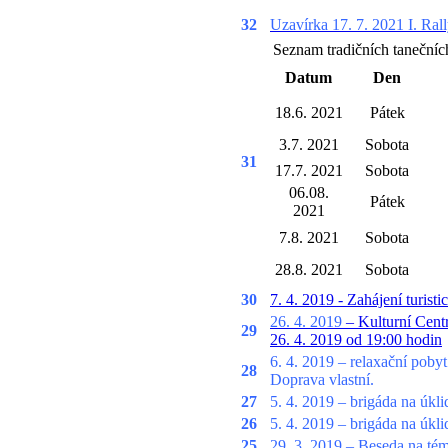
32
Uzavírka 17. 7. 2021 I. Ra
Seznam tradičních tanečníc
Datum
Den
18.6. 2021
Pátek
3.7. 2021
Sobota
31
17.7. 2021
Sobota
06.08.
Pátek
2021
7.8. 2021
Sobota
28.8. 2021
Sobota
30
7. 4. 2019 - Zahájení turis
26. 4.
2019
– Kulturní Cent
29
26. 4. 2019 od 19:00 hodin
6. 4.
2019
– relaxační poby
28
Doprava vlastní.
27
5. 4.
2019
– brigáda na úkl
26
5. 4. 2019 – brigáda na úkl
25
29. 3. 2019 – Beseda na t