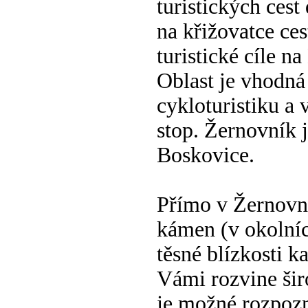
turistických cest
na křižovatce ce
turistické cíle 
Oblast je vhodná 
cykloturistiku a
stop. Žernovník 
Boskovice.
Přímo v Žernovní
kámen (v okolních
těsné blízkosti k
Vámi rozvine šir
je možné rozpozn