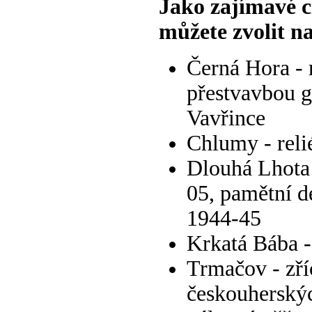
Jako zajímavé cí
můžete zvolit n
Černá Hora - 
přestvavbou go
Vavřince
Chlumy - reli
Dlouhá Lhota 
05, pamětní d
1944-45
Krkatá Bába -
Trmačov - zříc
českouherskýc