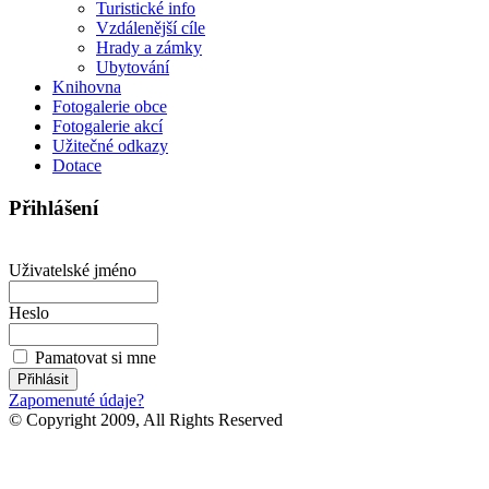
Turistické info
Vzdálenější cíle
Hrady a zámky
Ubytování
Knihovna
Fotogalerie obce
Fotogalerie akcí
Užitečné odkazy
Dotace
Přihlášení
Uživatelské jméno
Heslo
Pamatovat si mne
Zapomenuté údaje?
© Copyright 2009, All Rights Reserved