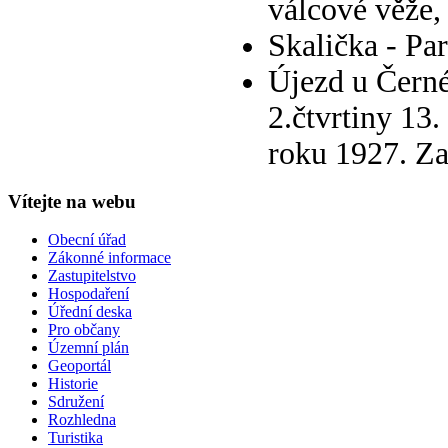
válcové věže,
Skalička - Pa
Újezd u Černé
2.čtvrtiny 13.
roku 1927. Za
Vítejte na webu
Obecní úřad
Zákonné informace
Zastupitelstvo
Hospodaření
Úřední deska
Pro občany
Územní plán
Geoportál
Historie
Sdružení
Rozhledna
Turistika