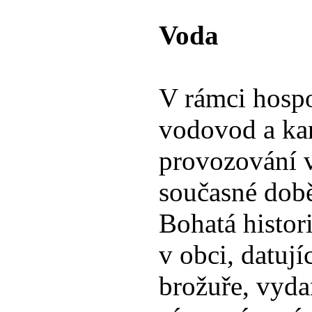
Voda
V rámci hospo
vodovod a kan
provozování v
současné době
Bohatá histo
v obci, datuj
brožuře, vyda