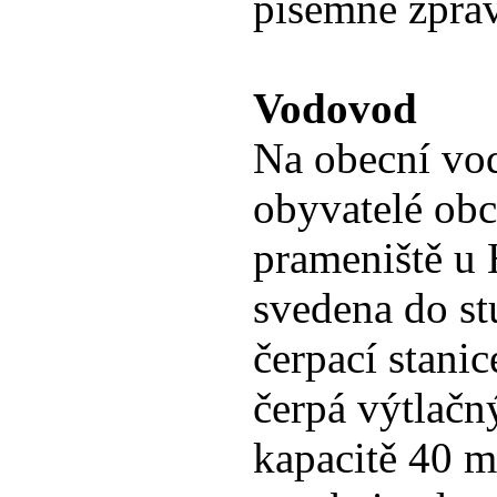
písemné zpráv
Vodovod
Na obecní vod
obyvatelé obc
prameniště u 
svedena do st
čerpací stanic
čerpá výtlač
kapacitě 40 m