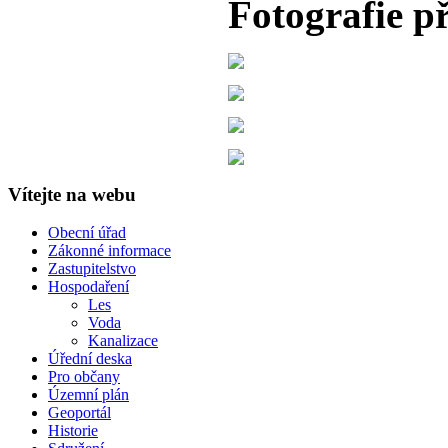
Fotografie p
Vítejte na webu
Obecní úřad
Zákonné informace
Zastupitelstvo
Hospodaření
Les
Voda
Kanalizace
Úřední deska
Pro občany
Územní plán
Geoportál
Historie