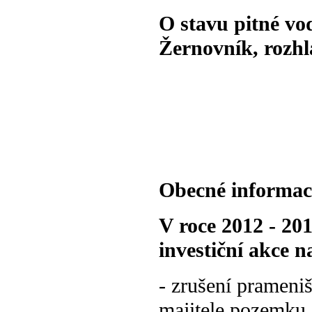
O stavu pitné vo
Žernovník, rozhl
Obecné informace
V roce 2012 - 20
investiční akce 
- zrušení prameni
majitele pozemku,