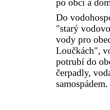
po obci a dom
Do vodohospo
"starý vodovo
vody pro obec
Loučkách", v
potrubí do ob
čerpadly, voda
samospádem.