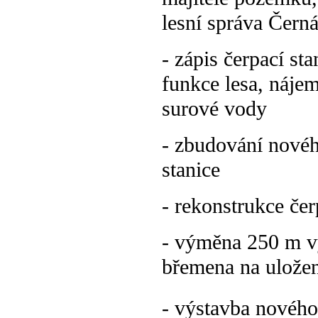
lesní správa Čern
- zápis čerpací st
funkce lesa, náje
surové vody
- zbudování novéh
stanice
- rekonstrukce čer
- výměna 250 m vý
břemena na uložen
- výstavba nového