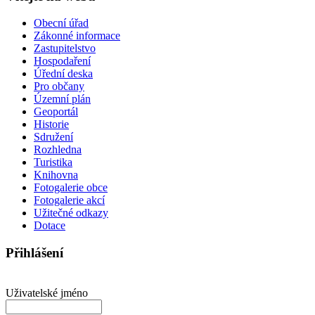
Obecní úřad
Zákonné informace
Zastupitelstvo
Hospodaření
Úřední deska
Pro občany
Územní plán
Geoportál
Historie
Sdružení
Rozhledna
Turistika
Knihovna
Fotogalerie obce
Fotogalerie akcí
Užitečné odkazy
Dotace
Přihlášení
Uživatelské jméno